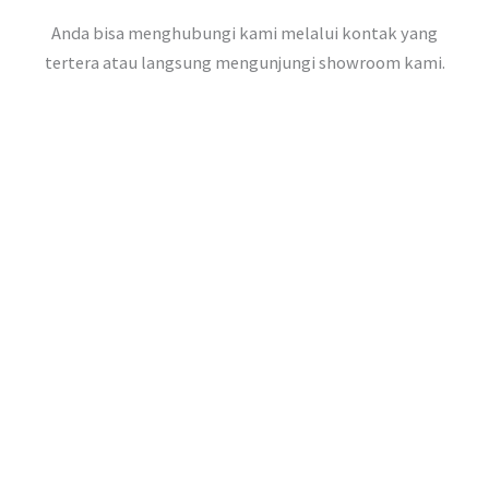
Anda bisa menghubungi kami melalui kontak yang
tertera atau langsung mengunjungi showroom kami.
ALAMAT KAMI
Jln Raya Kendalkemlagi Dsn. Kendal Rt 001/Rw 006 Ds.
Kendalkemlagi Kec. Karanggeneng Kab. Lamongan Jawa
Timur (62254)
NOMOR TELEPON
(+62) 82213796760