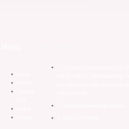
Informasi
Menu
Jln Raya Kendalkemlagi Dsn. 
Home
001/Rw 006 Ds. Kendalkemlagi K
Produk
Karanggeneng Kab. Lamongan J
Tentang
Timur (62254)
Kita
Tratasindopump@gmail.com
Artikel
Kontak
0822-1379-6760
e
tok