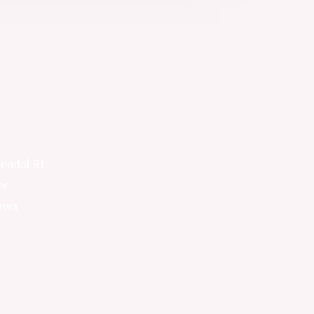
Kendal Rt
ec.
awa