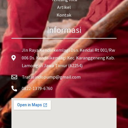
Artikel
Kontak
Informasi
Jln Raya Kendalkemlagi Dsn. Kendal Rt 001/Rw
006 Ds. Kendalkemlagi Kec. Karanggeneng Kab.
Lamongan Jawa Timur (62254)
Tratasindopump@gmail.com
0822-1379-6760