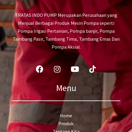
TRATAS INDO PUMP Merupakan Perusahaan yang
Menjual Berbagai Produk Mesin Pompa seperti
Pompa Irigasi Pertanian, Pompa banjir, Pompa
Tambang Pasir, Tambang Tima, Tambang Emas Dan
Pompa Aksial.
Facebook
Instagram
Youtube
Tiktok
Menu
Home
Produk
Tentang Kita