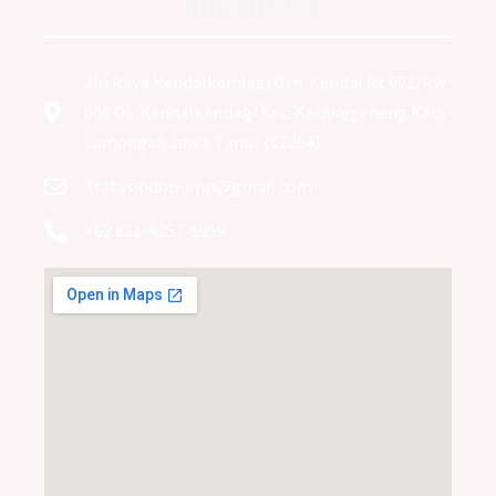
Informasi
Jln Raya Kendalkemlagi Dsn. Kendal Rt 001/Rw
006 Ds. Kendalkemlagi Kec. Karanggeneng Kab.
Lamongan Jawa Timur (62254)
Tratasindopump@gmail.com
+62 821-4257-5959