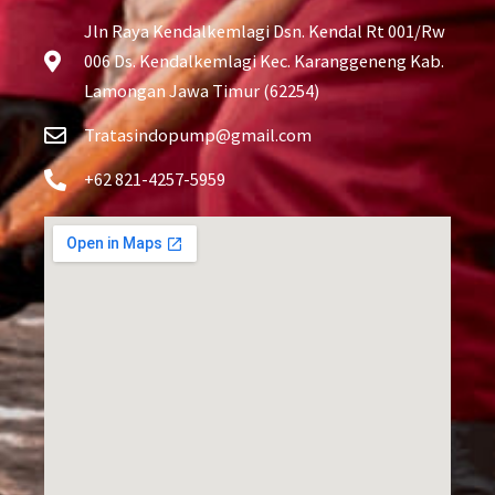
Jln Raya Kendalkemlagi Dsn. Kendal Rt 001/Rw
006 Ds. Kendalkemlagi Kec. Karanggeneng Kab.
Lamongan Jawa Timur (62254)
Tratasindopump@gmail.com
+62 821-4257-5959