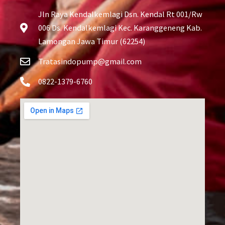
Jln Raya Kendalkemlagi Dsn. Kendal Rt 001/Rw
006 Ds. Kendalkemlagi Kec. Karanggeneng Kab.
Lamongan Jawa Timur (62254)
Tratasindopump@gmail.com
0822-1379-6760