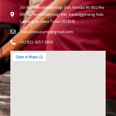
Jln Raya Kendalkemlagi Dsn. Kendal Rt 001/Rw
006 Ds. Kendalkemlagi Kec. Karanggeneng Kab.
Lamongan Jawa Timur (62254)
Tratasindopump@gmail.com
+62 821-4257-5959