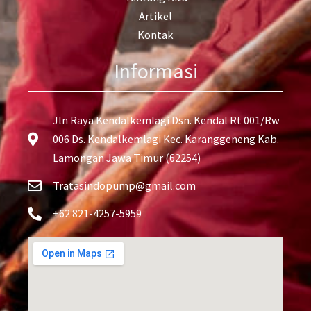
Artikel
Kontak
Informasi
Jln Raya Kendalkemlagi Dsn. Kendal Rt 001/Rw
006 Ds. Kendalkemlagi Kec. Karanggeneng Kab.
Lamongan Jawa Timur (62254)
Tratasindopump@gmail.com
+62 821-4257-5959