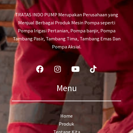
TRATAS INDO PUMP Merupakan Perusahaan yang
Menjual Berbagai Produk Mesin Pompa seperti
Pompa Irigasi Pertanian, Pompa banjir, Pompa
Tambang Pasir, Tambang Tima, Tambang Emas Dan
Pompa Aksial.
Facebook
Instagram
Youtube
Tiktok
Menu
Home
Produk
Tentang Kita