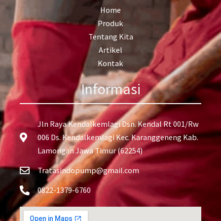
Home
Produk
Tentang Kita
Artikel
Kontak
Informasi
Jln Raya Kendalkemlagi Dsn. Kendal Rt 001/Rw
006 Ds. Kendalkemlagi Kec. Karanggeneng Kab.
Lamongan Jawa Timur (62254)
Tratasindopump@gmail.com
0822-1379-6760