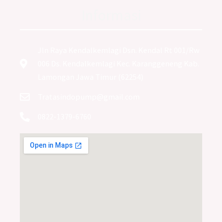
Informasi
Jln Raya Kendalkemlagi Dsn. Kendal Rt 001/Rw
006 Ds. Kendalkemlagi Kec. Karanggeneng Kab.
Lamongan Jawa Timur (62254)
Tratasindopump@gmail.com
0822-1379-6760