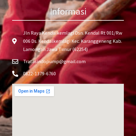
Informasi
Jln Raya Kendalkemlagi Dsn. Kendal Rt 001/Rw
006 Ds. Kendalkemlagi Kec. Karanggeneng Kab.
Lamongan Jawa Timur (62254)
Tratasindopump@gmail.com
0822-1379-6760