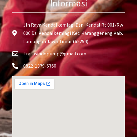
Informasi
Jln Raya Kendalkemlagi Dsn. Kendal Rt 001/Rw
006 Ds. Kendalkemlagi Kec. Karanggeneng Kab.
Lamongan Jawa Timur (62254)
Tratasindopump@gmail.com
0822-1379-6760