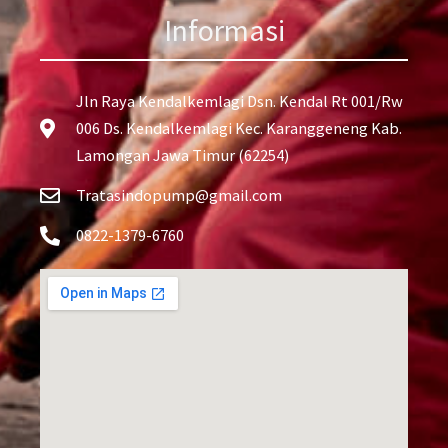
Informasi
Jln Raya Kendalkemlagi Dsn. Kendal Rt 001/Rw
006 Ds. Kendalkemlagi Kec. Karanggeneng Kab.
Lamongan Jawa Timur (62254)
Tratasindopump@gmail.com
0822-1379-6760