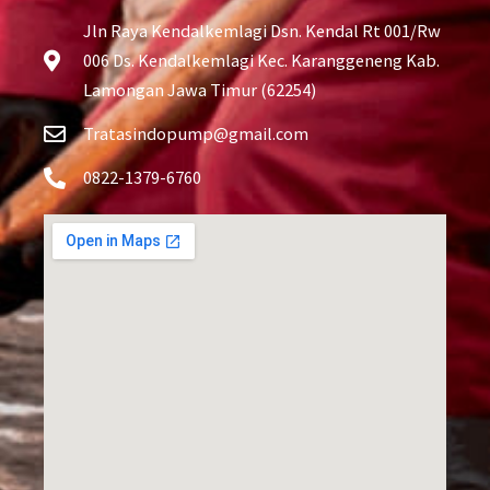
Jln Raya Kendalkemlagi Dsn. Kendal Rt 001/Rw
006 Ds. Kendalkemlagi Kec. Karanggeneng Kab.
Lamongan Jawa Timur (62254)
Tratasindopump@gmail.com
0822-1379-6760