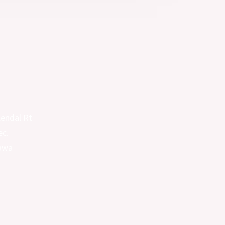
Kendal Rt
ec.
awa