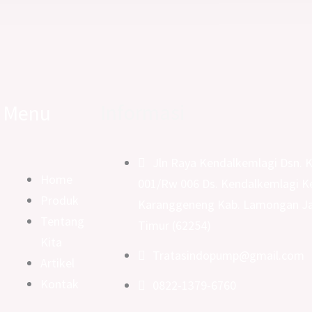
Informasi
Menu
Jln Raya Kendalkemlagi Dsn. 
Home
001/Rw 006 Ds. Kendalkemlagi K
Produk
Karanggeneng Kab. Lamongan J
Tentang
Timur (62254)
Kita
Tratasindopump@gmail.com
Artikel
Kontak
0822-1379-6760
e
tok