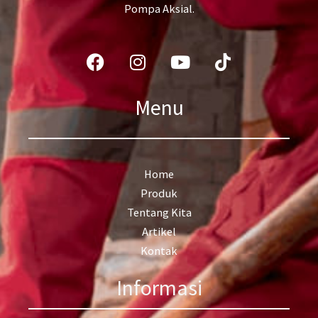
Pompa Aksial.
Facebook
Instagram
Youtube
Tiktok
Menu
Home
Produk
Tentang Kita
Artikel
Kontak
Informasi