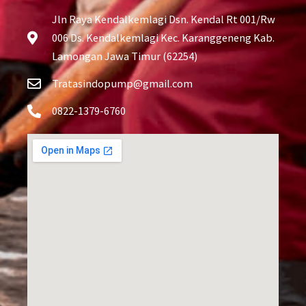
Jln Raya Kendalkemlagi Dsn. Kendal Rt 001/Rw
006 Ds. Kendalkemlagi Kec. Karanggeneng Kab.
Lamongan Jawa Timur (62254)
Tratasindopump@gmail.com
0822-1379-6760