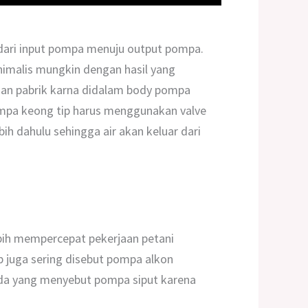
 dari input pompa menuju output pompa.
nimalis mungkin dengan hasil yang
aan pabrik karna didalam body pompa
ompa keong tip harus menggunakan valve
 dahulu sehingga air akan keluar dari
bih mempercepat pekerjaan petani
 juga sering disebut pompa alkon
 ada yang menyebut pompa siput karena