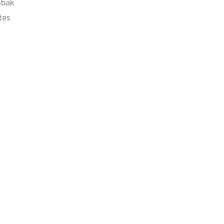
mbak
tes