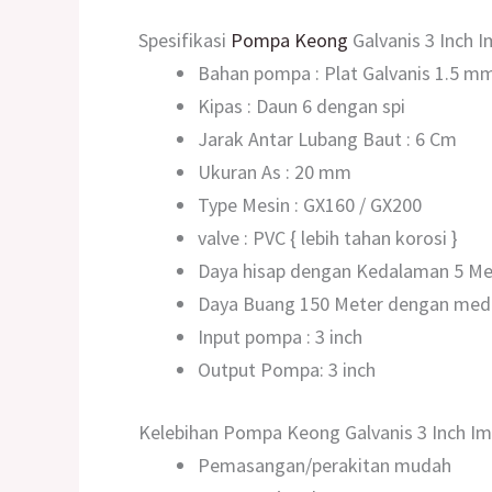
Spesifikasi
Pompa Keong
Galvanis 3 Inch I
Bahan pompa : Plat Galvanis 1.5 m
Kipas
: Daun 6 dengan spi
Jarak Antar Lubang Baut : 6 Cm
Ukuran As : 20 mm
Type Mesin : GX160 / GX200
valve : PVC { lebih tahan korosi }
Daya hisap dengan Kedalaman 5 Me
Daya Buang 150 Meter dengan med
Input pompa : 3 inch
Output Pompa: 3 inch
Kelebihan
Pompa Keong Galvanis 3 Inch Imp
Pemasangan/perakitan mudah