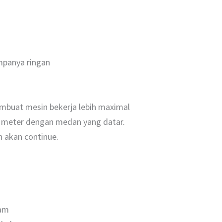
mpanya ringan
embuat mesin bekerja lebih maximal
0 meter dengan medan yang datar.
 akan continue.
lam