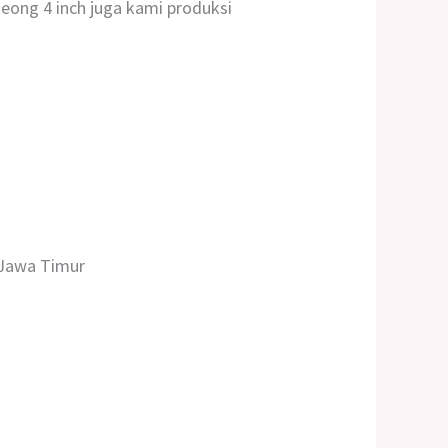
eong 4 inch juga kami produksi
 Jawa Timur