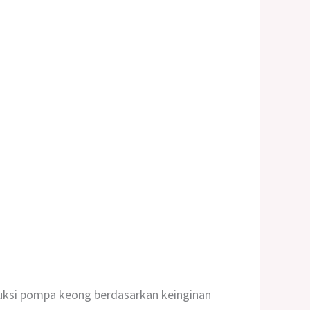
duksi pompa keong berdasarkan keinginan