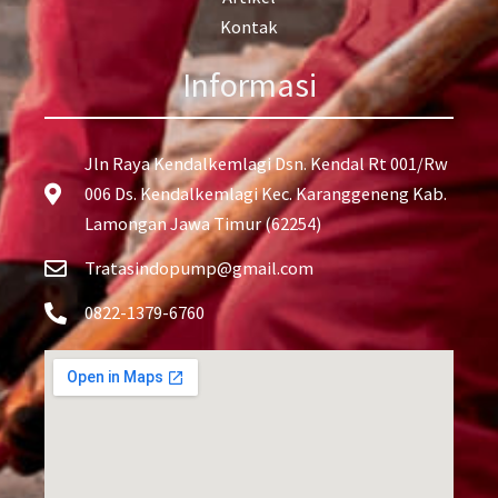
Kontak
Informasi
Jln Raya Kendalkemlagi Dsn. Kendal Rt 001/Rw
006 Ds. Kendalkemlagi Kec. Karanggeneng Kab.
Lamongan Jawa Timur (62254)
Tratasindopump@gmail.com
0822-1379-6760