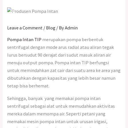
Skip
Search
to
…
content
Leave a Comment
/
Blog
/ By
Admin
Pompa Intan TIP
merupakan pompa berbentuk
sentrifugal dengan mode arus radial atau aliran tegak
lurus bersudut 90 derajat dari sudut masuk aliran air
menuju output pompa. Pompa intan TIP berfungsi
untuk memindahkan zat cair dari suatu area ke area yang
dibutuhkan dengan kapasitas yang lebih besar namun
tetap bisa berhemat.
Sehingga, banyak yang memakai pompa intan
sentrifugal sebagai alat untuk memudahkan aktivitas
mereka dalam memompa air. Seperti petani yang
memakai mesin pompa intan untuk urusan irigasi,